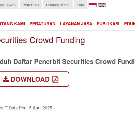
Choose
ya Jawab
Peta Situs
Hubungi Kami
Karir
language:
NTANG KAMI
PERATURAN
LAYANAN JASA
PUBLIKASI
EDUK
curities Crowd Funding
duh Daftar Penerbit Securities Crowd Fund
DOWNLOAD
es
:** Data Per 15 April 2025