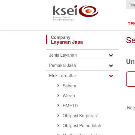
Tan
TE
Se
Layanan Jasa
Open
Jenis Layanan
Un
Submenu
Open
Pemakai Jasa
Submenu
Open
Efek Terdaftar
Submenu
Saham
Waran
HMETD
Not
Obligasi Korporasi
Obligasi Pemerintah