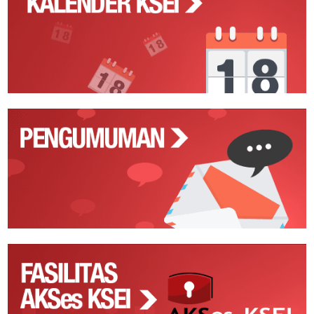
Action
Pengumuman
Fasilitas
AKSes
KSEI