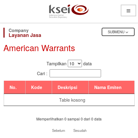
Open
Menu
OPEN
SUBMENU
Layanan Jasa
American Warrants
Tampilkan
data
Cari :
No.
Kode
Deskripsi
Nama Emiten
Table kosong
Memperlihatkan 0 sampai 0 dari 0 data
Sebelum
Sesudah