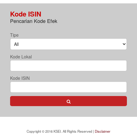
Pencarian
Kode ISIN
Tipe
Kode Lokal
Kode ISIN
SEARCH
Copyright © 2016 KSEI. All Rights Reserved |
Disclaimer