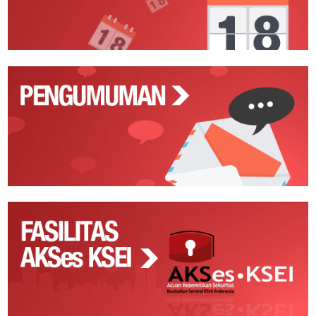
Pengumuman
Fasilitas
AKSes
KSEI